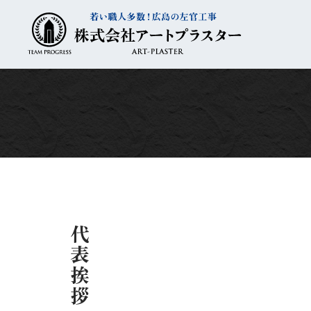
コ
ナ
ン
ビ
テ
ゲ
ン
ー
ツ
シ
へ
ョ
ス
ン
キ
に
ッ
移
プ
動
代表挨拶