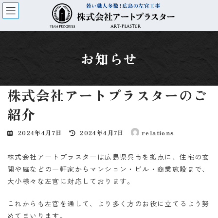
コ
ナ
ン
ビ
テ
ゲ
ン
ー
ツ
シ
へ
ョ
お知らせ
ス
ン
キ
に
ッ
移
株式会社アートプラスターのご
プ
動
紹介
最
2024年4月7日
2024年4月7日
relations
終
更
株式会社アートプラスターは広島県呉市を拠点に、住宅の玄
新
日
関や庭などの一軒家からマンション・ビル・商業施設まで、
時
大小様々な左官に対応しております。
:
これからも左官を通して、より多く方のお役に立てるよう努
めてまいります。