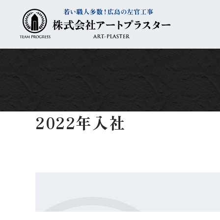
コ
ナ
ン
ビ
テ
ゲ
ン
ー
ツ
シ
へ
ョ
ス
ン
キ
に
ッ
移
プ
動
2022年入社